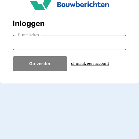
Inloggen
E-mailadres
Ga verder
of maak een account